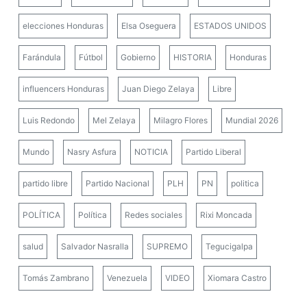
elecciones Honduras
Elsa Oseguera
ESTADOS UNIDOS
Farándula
Fútbol
Gobierno
HISTORIA
Honduras
influencers Honduras
Juan Diego Zelaya
Libre
Luis Redondo
Mel Zelaya
Milagro Flores
Mundial 2026
Mundo
Nasry Asfura
NOTICIA
Partido Liberal
partido libre
Partido Nacional
PLH
PN
politica
POLÍTICA
Política
Redes sociales
Rixi Moncada
salud
Salvador Nasralla
SUPREMO
Tegucigalpa
Tomás Zambrano
Venezuela
VIDEO
Xiomara Castro