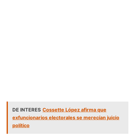
DE INTERES
Cossette López afirma que
exfuncionarios electorales se merecían juicio
político