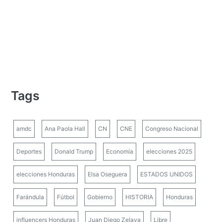
Tags
amdc
Ana Paola Hall
CN
CNE
Congreso Nacional
Deportes
Donald Trump
Economía
elecciones 2025
elecciones Honduras
Elsa Oseguera
ESTADOS UNIDOS
Farándula
Fútbol
Gobierno
HISTORIA
Honduras
influencers Honduras
Juan Diego Zelaya
Libre
Luis Redondo
Mel Zelaya
Milagro Flores
Mundial 2026