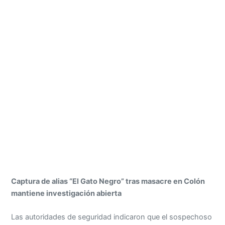
Captura de alias “El Gato Negro” tras masacre en Colón
mantiene investigación abierta
Las autoridades de seguridad indicaron que el sospechoso
ya se encuentra bajo custodia y que será puesto a
disposición de las instancias competentes para continuar