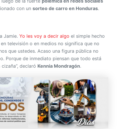
luego de la fuerte
polémica en redes sociales
acionado con un
sorteo de carro en Honduras
.
 a Jamie.
Yo les voy a decir algo
el simple hecho
en televisión o en medios no significa que no
os que ustedes. Acaso una figura pública no
eo. Porque de inmediato piensan que todo está
s cizaña”, declaró
Kennia Mondragón
.