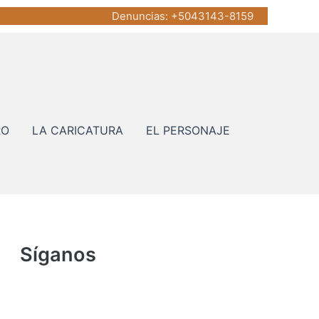
Denuncias
: +5043143-8159
RO
LA CARICATURA
EL PERSONAJE
Síganos