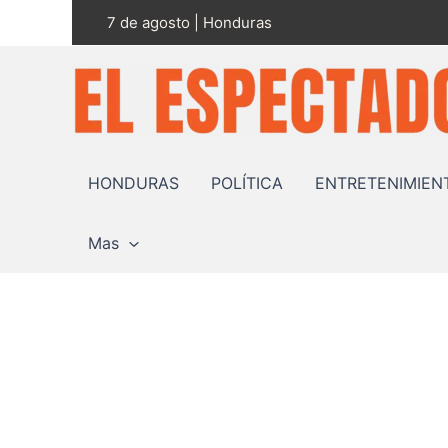
Ir
7 de agosto | Honduras
al
contenido
HONDURAS
POLÍTICA
ENTRETENIMIEN
Mas