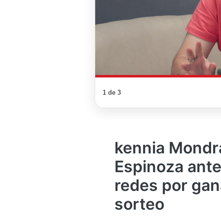
1 de 3
kennia Mondr
Espinoza ante
redes por gan
sorteo