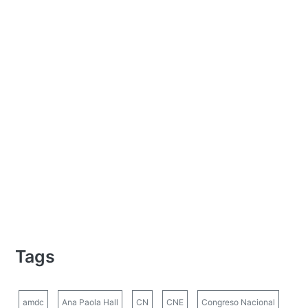
Tags
amdc
Ana Paola Hall
CN
CNE
Congreso Nacional