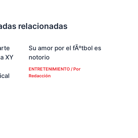
adas relacionadas
arte
Su amor por el fÃºtbol es
la XY
notorio
ENTRETENIMIENTO
/ Por
cal
Redacción