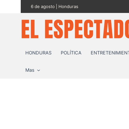
Ir
6 de agosto | Honduras
al
contenido
HONDURAS
POLÍTICA
ENTRETENIMIEN
Mas