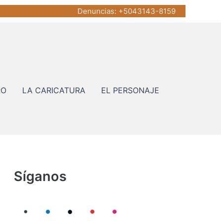
Denuncias
: +5043143-8159
RO
LA CARICATURA
EL PERSONAJE
Síganos