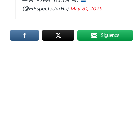
— EL ESPECTADOR HN
(@ElEspectadorHn)
May 31, 2026
Siguenos