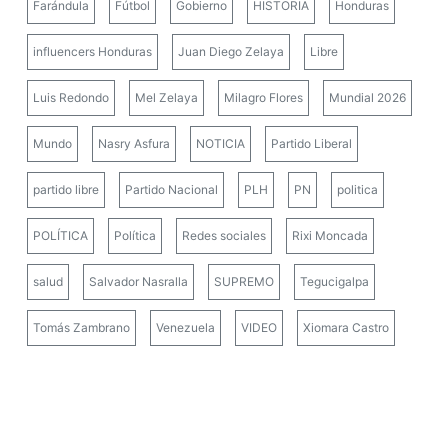
Farándula
Fútbol
Gobierno
HISTORIA
Honduras
influencers Honduras
Juan Diego Zelaya
Libre
Luis Redondo
Mel Zelaya
Milagro Flores
Mundial 2026
Mundo
Nasry Asfura
NOTICIA
Partido Liberal
partido libre
Partido Nacional
PLH
PN
politica
POLÍTICA
Política
Redes sociales
Rixi Moncada
salud
Salvador Nasralla
SUPREMO
Tegucigalpa
Tomás Zambrano
Venezuela
VIDEO
Xiomara Castro