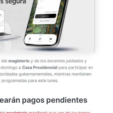
s del
magisterio
y de los docentes jubilados y
e domingo a
Casa Presidencial
para participar en
toridades gubernamentales, mientras mantienen
 programadas para este lunes.
tearán pagos pendientes
 del
magisterio
manifestó que uno de los temas