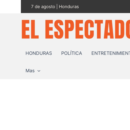
Ir
7 de agosto | Honduras
al
contenido
HONDURAS
POLÍTICA
ENTRETENIMIEN
Mas