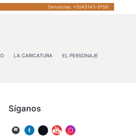
Denuncias
: +5043143-8159
RO
LA CARICATURA
EL PERSONAJE
Síganos