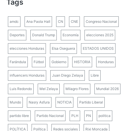
Tags
amdc
Ana Paola Hall
CN
CNE
Congreso Nacional
Deportes
Donald Trump
Economía
elecciones 2025
elecciones Honduras
Elsa Oseguera
ESTADOS UNIDOS
Farándula
Fútbol
Gobierno
HISTORIA
Honduras
influencers Honduras
Juan Diego Zelaya
Libre
Luis Redondo
Mel Zelaya
Milagro Flores
Mundial 2026
Mundo
Nasry Asfura
NOTICIA
Partido Liberal
partido libre
Partido Nacional
PLH
PN
politica
POLÍTICA
Política
Redes sociales
Rixi Moncada