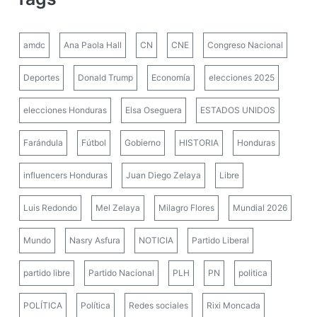
amdc
Ana Paola Hall
CN
CNE
Congreso Nacional
Deportes
Donald Trump
Economía
elecciones 2025
elecciones Honduras
Elsa Oseguera
ESTADOS UNIDOS
Farándula
Fútbol
Gobierno
HISTORIA
Honduras
influencers Honduras
Juan Diego Zelaya
Libre
Luis Redondo
Mel Zelaya
Milagro Flores
Mundial 2026
Mundo
Nasry Asfura
NOTICIA
Partido Liberal
partido libre
Partido Nacional
PLH
PN
politica
POLÍTICA
Política
Redes sociales
Rixi Moncada