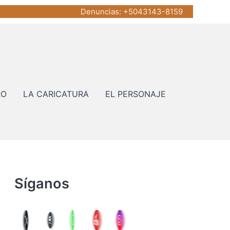
Denuncias
: +5043143-8159
RO
LA CARICATURA
EL PERSONAJE
Síganos