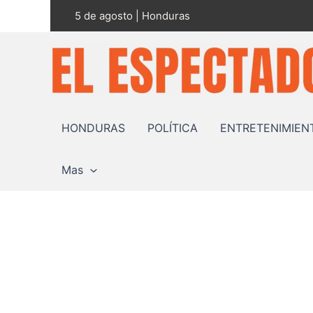
Ir
5 de agosto | Honduras
al
contenido
HONDURAS
POLÍTICA
ENTRETENIMIEN
Mas