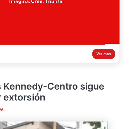
Ver más
s Kennedy-Centro sigue
r extorsión
26