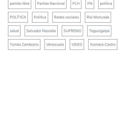
partido libre
Partido Nacional
PLH
PN
politica
POLÍTICA
Política
Redes sociales
Rixi Moncada
salud
Salvador Nasralla
SUPREMO
Tegucigalpa
Tomás Zambrano
Venezuela
VIDEO
Xiomara Castro