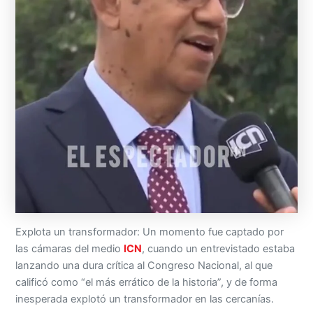
Explota un transformador: Un momento fue captado por
las cámaras del medio
ICN
, cuando un entrevistado estaba
lanzando una dura crítica al Congreso Nacional, al que
calificó como “el más errático de la historia”, y de forma
inesperada explotó un transformador en las cercanías.
Los usuarios han reaccionado entre el asombro y el