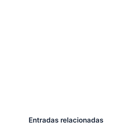
Entradas relacionadas
Ã“nice Flores habrÃ­a pedido a su