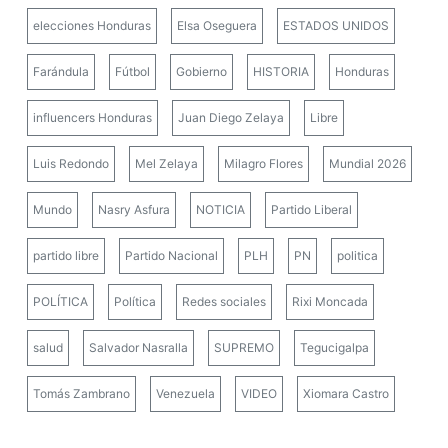
Farándula
Fútbol
Gobierno
HISTORIA
Honduras
influencers Honduras
Juan Diego Zelaya
Libre
Luis Redondo
Mel Zelaya
Milagro Flores
Mundial 2026
Mundo
Nasry Asfura
NOTICIA
Partido Liberal
partido libre
Partido Nacional
PLH
PN
politica
POLÍTICA
Política
Redes sociales
Rixi Moncada
salud
Salvador Nasralla
SUPREMO
Tegucigalpa
Tomás Zambrano
Venezuela
VIDEO
Xiomara Castro