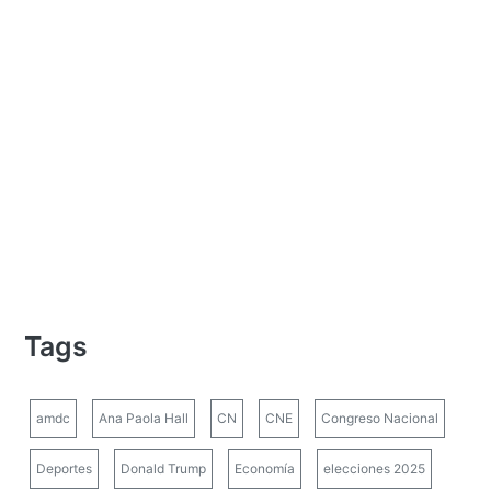
Tags
amdc
Ana Paola Hall
CN
CNE
Congreso Nacional
Deportes
Donald Trump
Economía
elecciones 2025
elecciones Honduras
Elsa Oseguera
ESTADOS UNIDOS