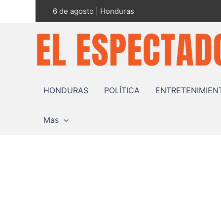
Ir
6 de agosto | Honduras
al
contenido
HONDURAS
POLÍTICA
ENTRETENIMIEN
Mas