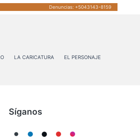
Denuncias
: +5043143-8159
RO
LA CARICATURA
EL PERSONAJE
Síganos