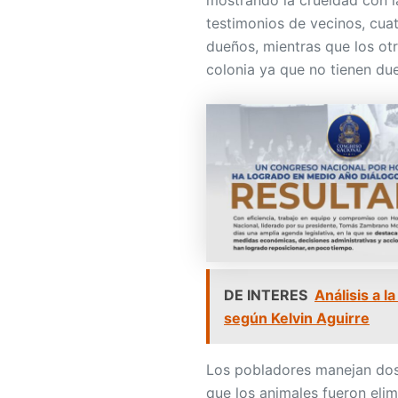
mostrando la crueldad con l
testimonios de vecinos, cuat
dueños, mientras que los otr
colonia ya que no tienen du
DE INTERES
Análisis a l
según Kelvin Aguirre
Los pobladores manejan dos 
que los animales fueron eli