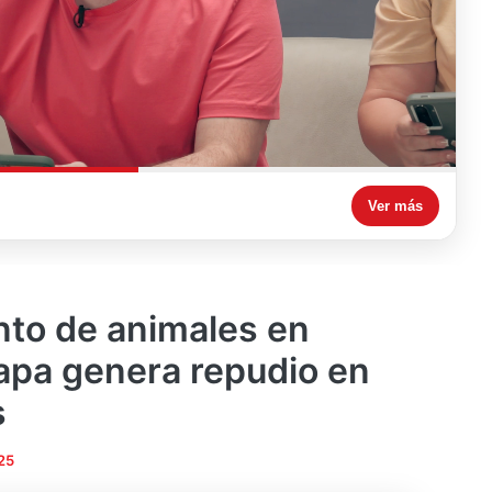
Ver más
to de animales en
apa genera repudio en
s
25