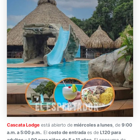
Cascata Lodge
está abierto de
miércoles a lunes
, de
9:00
a.m. a 5:00 p.m.
. El
costo de entrada
es de
L120 para