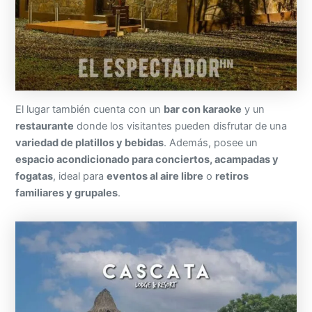
El lugar también cuenta con un
bar con karaoke
y un
restaurante
donde los visitantes pueden disfrutar de una
variedad de platillos y bebidas
. Además, posee un
espacio acondicionado para conciertos, acampadas y
fogatas
, ideal para
eventos al aire libre
o
retiros
familiares y grupales
.