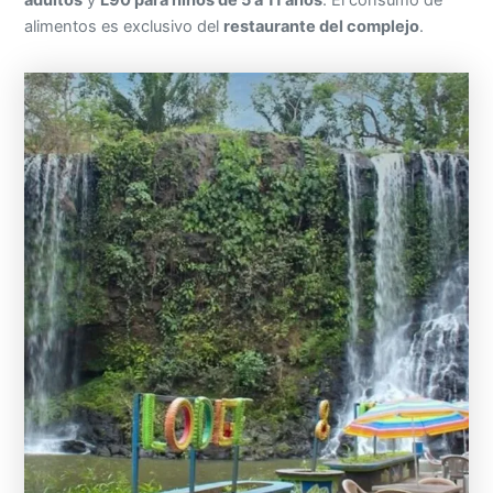
adultos
y
L90 para niños de 5 a 11 años
. El consumo de
alimentos es exclusivo del
restaurante del complejo
.