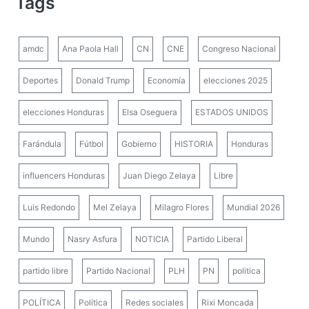
Tags
amdc
Ana Paola Hall
CN
CNE
Congreso Nacional
Deportes
Donald Trump
Economía
elecciones 2025
elecciones Honduras
Elsa Oseguera
ESTADOS UNIDOS
Farándula
Fútbol
Gobierno
HISTORIA
Honduras
influencers Honduras
Juan Diego Zelaya
Libre
Luis Redondo
Mel Zelaya
Milagro Flores
Mundial 2026
Mundo
Nasry Asfura
NOTICIA
Partido Liberal
partido libre
Partido Nacional
PLH
PN
politica
POLÍTICA
Política
Redes sociales
Rixi Moncada