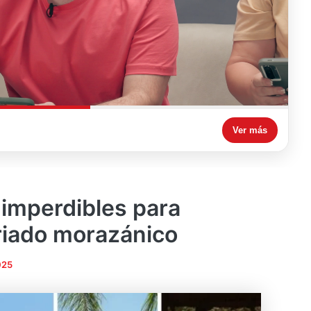
Ver más
 imperdibles para
eriado morazánico
025