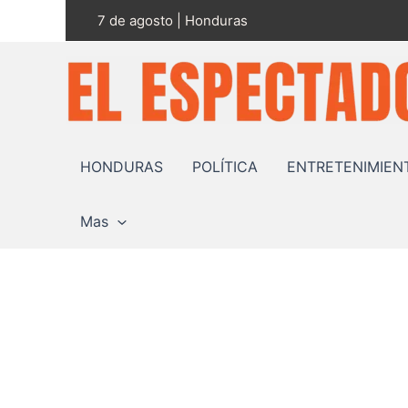
Ir
7 de agosto | Honduras
al
contenido
HONDURAS
POLÍTICA
ENTRETENIMIEN
Mas