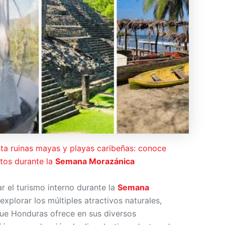
a ruinas mayas y playas caribeñas: conoce
tos durante la
Semana Morazánica
r el turismo interno durante la
Semana
explorar los múltiples atractivos naturales,
que Honduras ofrece en sus diversos