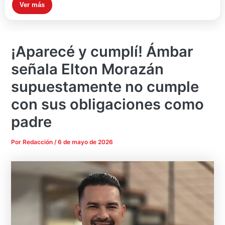
Ver más
¡Aparecé y cumplí! Ámbar
señala Elton Morazán
supuestamente no cumple
con sus obligaciones como
padre
Por
Redacción
/
6 de mayo de 2026