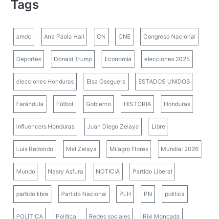
Tags
amdc
Ana Paola Hall
CN
CNE
Congreso Nacional
Deportes
Donald Trump
Economía
elecciones 2025
elecciones Honduras
Elsa Oseguera
ESTADOS UNIDOS
Farándula
Fútbol
Gobierno
HISTORIA
Honduras
influencers Honduras
Juan Diego Zelaya
Libre
Luis Redondo
Mel Zelaya
Milagro Flores
Mundial 2026
Mundo
Nasry Asfura
NOTICIA
Partido Liberal
partido libre
Partido Nacional
PLH
PN
politica
POLÍTICA
Política
Redes sociales
Rixi Moncada