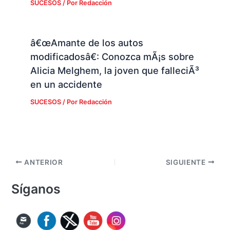
SUCESOS
/ Por
Redacción
â€œAmante de los autos
modificadosâ€: Conozca mÃ¡s sobre
Alicia Melghem, la joven que falleciÃ³
en un accidente
SUCESOS
/ Por
Redacción
ANTERIOR
SIGUIENTE
Síganos