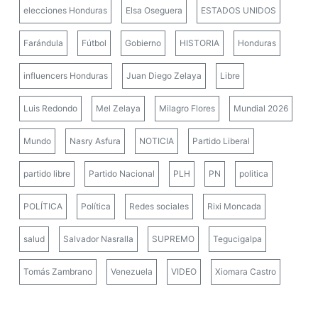
elecciones Honduras
Elsa Oseguera
ESTADOS UNIDOS
Farándula
Fútbol
Gobierno
HISTORIA
Honduras
influencers Honduras
Juan Diego Zelaya
Libre
Luis Redondo
Mel Zelaya
Milagro Flores
Mundial 2026
Mundo
Nasry Asfura
NOTICIA
Partido Liberal
partido libre
Partido Nacional
PLH
PN
politica
POLÍTICA
Política
Redes sociales
Rixi Moncada
salud
Salvador Nasralla
SUPREMO
Tegucigalpa
Tomás Zambrano
Venezuela
VIDEO
Xiomara Castro