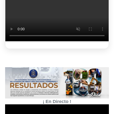
2 de 3
¡ En Directo !