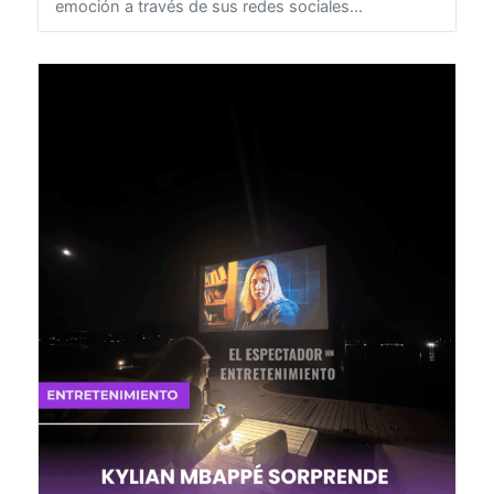
como La Hermana 504 compartió con gran
emoción a través de sus redes sociales...