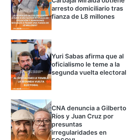
Carbajal Miralda obtiene
arresto domiciliario tras
fianza de L8 millones
Yuri Sabas afirma que al
oficialismo le teme a la
segunda vuelta electoral
CNA denuncia a Gilberto
Ríos y Juan Cruz por
presuntas
irregularidades en