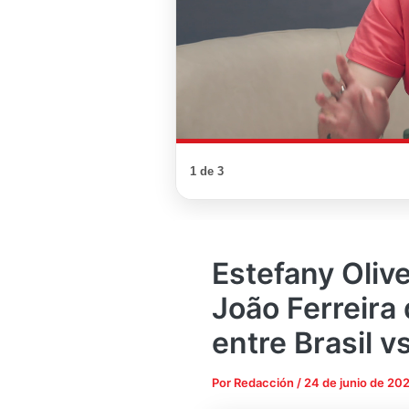
1 de 3
Estefany Oliv
João Ferreira 
entre Brasil v
Por
Redacción
/
24 de junio de 20