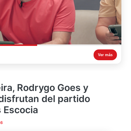
Ver más
eira, Rodrygo Goes y
disfrutan del partido
s Escocia
26