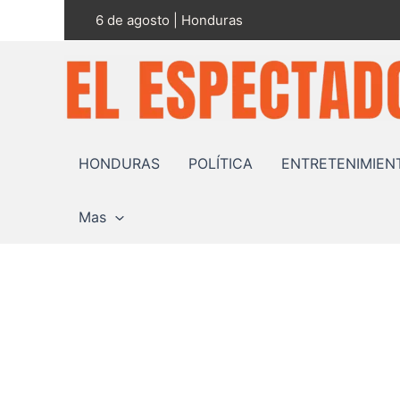
Ir
6 de agosto | Honduras
al
contenido
HONDURAS
POLÍTICA
ENTRETENIMIEN
Mas