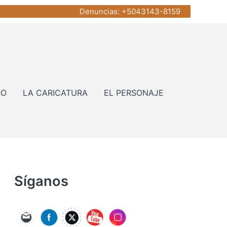
Denuncias
: +5043143-8159
RO
LA CARICATURA
EL PERSONAJE
Síganos