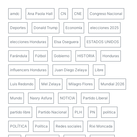
amdc
Ana Paola Hall
CN
CNE
Congreso Nacional
Deportes
Donald Trump
Economía
elecciones 2025
elecciones Honduras
Elsa Oseguera
ESTADOS UNIDOS
Farándula
Fútbol
Gobierno
HISTORIA
Honduras
influencers Honduras
Juan Diego Zelaya
Libre
Luis Redondo
Mel Zelaya
Milagro Flores
Mundial 2026
Mundo
Nasry Asfura
NOTICIA
Partido Liberal
partido libre
Partido Nacional
PLH
PN
politica
POLÍTICA
Política
Redes sociales
Rixi Moncada