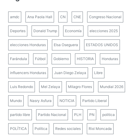
amdc
Ana Paola Hall
CN
CNE
Congreso Nacional
Deportes
Donald Trump
Economía
elecciones 2025
elecciones Honduras
Elsa Oseguera
ESTADOS UNIDOS
Farándula
Fútbol
Gobierno
HISTORIA
Honduras
influencers Honduras
Juan Diego Zelaya
Libre
Luis Redondo
Mel Zelaya
Milagro Flores
Mundial 2026
Mundo
Nasry Asfura
NOTICIA
Partido Liberal
partido libre
Partido Nacional
PLH
PN
politica
POLÍTICA
Política
Redes sociales
Rixi Moncada