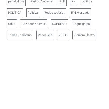
partido libre
Partido Nacional
PLH
PN
politica
POLÍTICA
Política
Redes sociales
Rixi Moncada
salud
Salvador Nasralla
SUPREMO
Tegucigalpa
Tomás Zambrano
Venezuela
VIDEO
Xiomara Castro