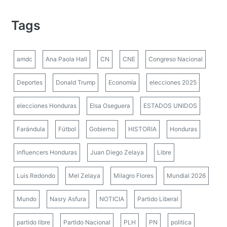
Tags
amdc
Ana Paola Hall
CN
CNE
Congreso Nacional
Deportes
Donald Trump
Economía
elecciones 2025
elecciones Honduras
Elsa Oseguera
ESTADOS UNIDOS
Farándula
Fútbol
Gobierno
HISTORIA
Honduras
influencers Honduras
Juan Diego Zelaya
Libre
Luis Redondo
Mel Zelaya
Milagro Flores
Mundial 2026
Mundo
Nasry Asfura
NOTICIA
Partido Liberal
partido libre
Partido Nacional
PLH
PN
politica