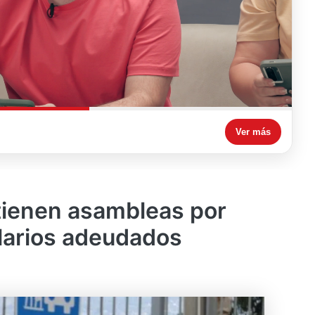
Ver más
ienen asambleas por
larios adeudados