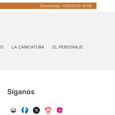
Denuncias
: +5043143-8159
RO
LA CARICATURA
EL PERSONAJE
Síganos