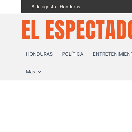
Ir
8 de agosto | Honduras
al
contenido
HONDURAS
POLÍTICA
ENTRETENIMIEN
Mas