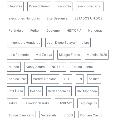
Deportes
Donald Trump
Economía
elecciones 2025
elecciones Honduras
Elsa Oseguera
ESTADOS UNIDOS
Farándula
Fútbol
Gobierno
HISTORIA
Honduras
influencers Honduras
Juan Diego Zelaya
Libre
Luis Redondo
Mel Zelaya
Milagro Flores
Mundial 2026
Mundo
Nasry Asfura
NOTICIA
Partido Liberal
partido libre
Partido Nacional
PLH
PN
politica
POLÍTICA
Política
Redes sociales
Rixi Moncada
salud
Salvador Nasralla
SUPREMO
Tegucigalpa
Tomás Zambrano
Venezuela
VIDEO
Xiomara Castro