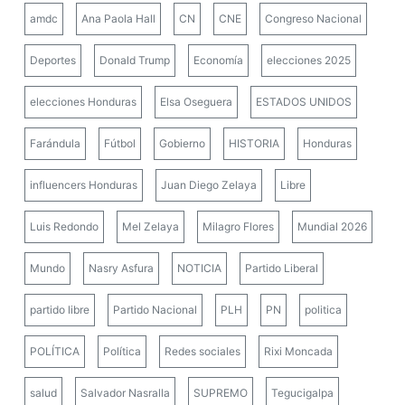
amdc
Ana Paola Hall
CN
CNE
Congreso Nacional
Deportes
Donald Trump
Economía
elecciones 2025
elecciones Honduras
Elsa Oseguera
ESTADOS UNIDOS
Farándula
Fútbol
Gobierno
HISTORIA
Honduras
influencers Honduras
Juan Diego Zelaya
Libre
Luis Redondo
Mel Zelaya
Milagro Flores
Mundial 2026
Mundo
Nasry Asfura
NOTICIA
Partido Liberal
partido libre
Partido Nacional
PLH
PN
politica
POLÍTICA
Política
Redes sociales
Rixi Moncada
salud
Salvador Nasralla
SUPREMO
Tegucigalpa