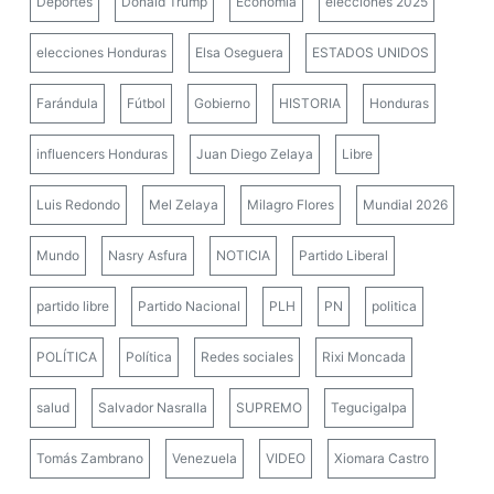
Deportes
Donald Trump
Economía
elecciones 2025
elecciones Honduras
Elsa Oseguera
ESTADOS UNIDOS
Farándula
Fútbol
Gobierno
HISTORIA
Honduras
influencers Honduras
Juan Diego Zelaya
Libre
Luis Redondo
Mel Zelaya
Milagro Flores
Mundial 2026
Mundo
Nasry Asfura
NOTICIA
Partido Liberal
partido libre
Partido Nacional
PLH
PN
politica
POLÍTICA
Política
Redes sociales
Rixi Moncada
salud
Salvador Nasralla
SUPREMO
Tegucigalpa
Tomás Zambrano
Venezuela
VIDEO
Xiomara Castro