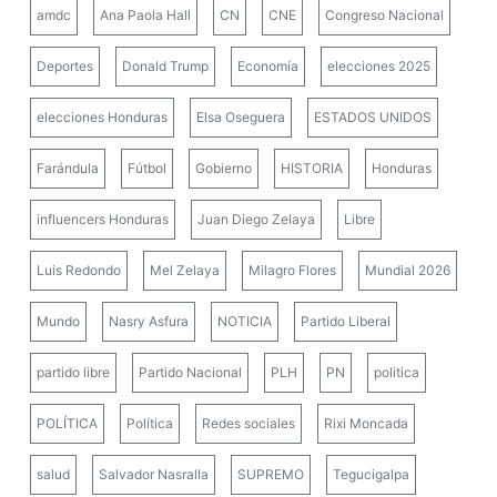
amdc
Ana Paola Hall
CN
CNE
Congreso Nacional
Deportes
Donald Trump
Economía
elecciones 2025
elecciones Honduras
Elsa Oseguera
ESTADOS UNIDOS
Farándula
Fútbol
Gobierno
HISTORIA
Honduras
influencers Honduras
Juan Diego Zelaya
Libre
Luis Redondo
Mel Zelaya
Milagro Flores
Mundial 2026
Mundo
Nasry Asfura
NOTICIA
Partido Liberal
partido libre
Partido Nacional
PLH
PN
politica
POLÍTICA
Política
Redes sociales
Rixi Moncada
salud
Salvador Nasralla
SUPREMO
Tegucigalpa