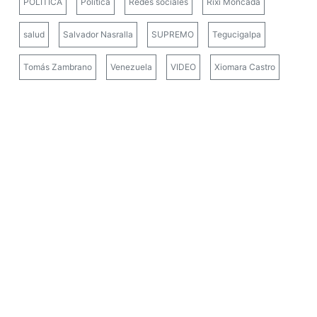
POLÍTICA
Política
Redes sociales
Rixi Moncada
salud
Salvador Nasralla
SUPREMO
Tegucigalpa
Tomás Zambrano
Venezuela
VIDEO
Xiomara Castro