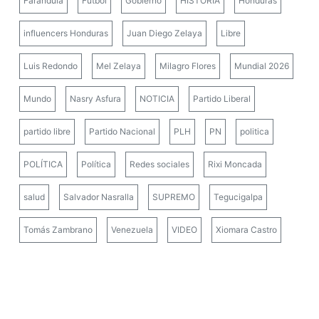
Farándula
Fútbol
Gobierno
HISTORIA
Honduras
influencers Honduras
Juan Diego Zelaya
Libre
Luis Redondo
Mel Zelaya
Milagro Flores
Mundial 2026
Mundo
Nasry Asfura
NOTICIA
Partido Liberal
partido libre
Partido Nacional
PLH
PN
politica
POLÍTICA
Política
Redes sociales
Rixi Moncada
salud
Salvador Nasralla
SUPREMO
Tegucigalpa
Tomás Zambrano
Venezuela
VIDEO
Xiomara Castro