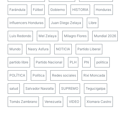
Farándula
Fútbol
Gobierno
HISTORIA
Honduras
influencers Honduras
Juan Diego Zelaya
Libre
Luis Redondo
Mel Zelaya
Milagro Flores
Mundial 2026
Mundo
Nasry Asfura
NOTICIA
Partido Liberal
partido libre
Partido Nacional
PLH
PN
politica
POLÍTICA
Política
Redes sociales
Rixi Moncada
salud
Salvador Nasralla
SUPREMO
Tegucigalpa
Tomás Zambrano
Venezuela
VIDEO
Xiomara Castro