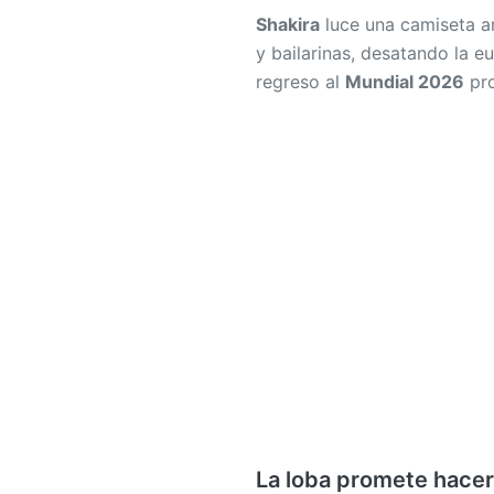
regreso al
Mundial 2026
pro
La loba promete hacer 
El adelanto de los ritmos d
expectativa entre fanáticos 