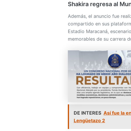
compartido en sus plataform
Estadio Maracaná, escenar
memorables de su carrera du
DE INTERES
Así fue la 
Lengüetazo 2
Shakira
luce una camiseta am
y bailarinas, desatando la e