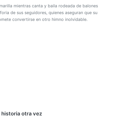
mete convertirse en otro himno inolvidable.
historia otra vez
e
“Dai Dai”
, canción oficial del torneo, ya genera
del fútbol y de la música, quienes esperan que el