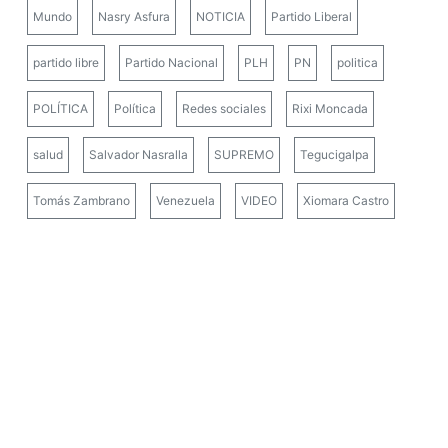
Mundo
Nasry Asfura
NOTICIA
Partido Liberal
partido libre
Partido Nacional
PLH
PN
politica
POLÍTICA
Política
Redes sociales
Rixi Moncada
salud
Salvador Nasralla
SUPREMO
Tegucigalpa
Tomás Zambrano
Venezuela
VIDEO
Xiomara Castro