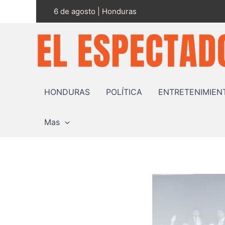
Ir
6 de agosto | Honduras
al
contenido
HONDURAS
POLÍTICA
ENTRETENIMIEN
Mas