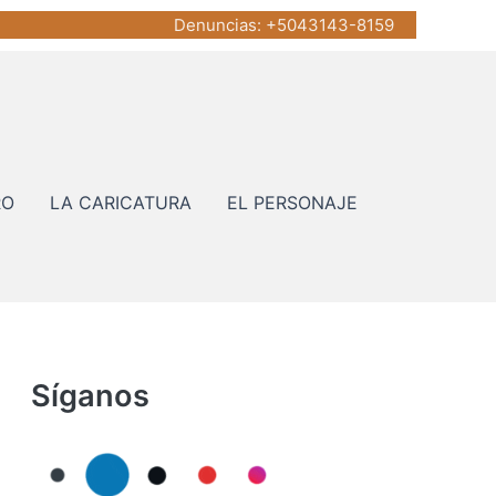
Denuncias
: +5043143-8159
RO
LA CARICATURA
EL PERSONAJE
Síganos