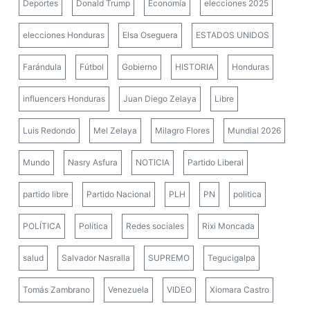
Deportes
Donald Trump
Economía
elecciones 2025
elecciones Honduras
Elsa Oseguera
ESTADOS UNIDOS
Farándula
Fútbol
Gobierno
HISTORIA
Honduras
influencers Honduras
Juan Diego Zelaya
Libre
Luis Redondo
Mel Zelaya
Milagro Flores
Mundial 2026
Mundo
Nasry Asfura
NOTICIA
Partido Liberal
partido libre
Partido Nacional
PLH
PN
politica
POLÍTICA
Política
Redes sociales
Rixi Moncada
salud
Salvador Nasralla
SUPREMO
Tegucigalpa
Tomás Zambrano
Venezuela
VIDEO
Xiomara Castro