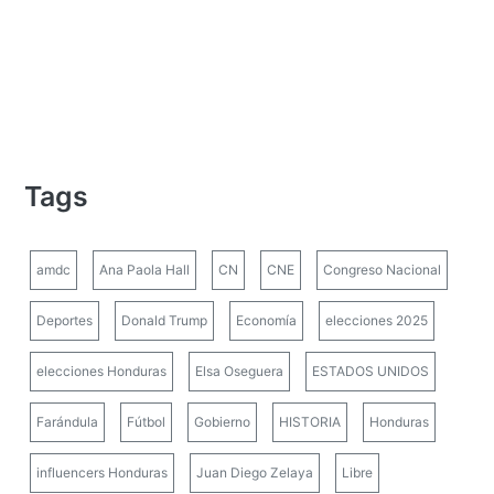
Tags
amdc
Ana Paola Hall
CN
CNE
Congreso Nacional
Deportes
Donald Trump
Economía
elecciones 2025
elecciones Honduras
Elsa Oseguera
ESTADOS UNIDOS
Farándula
Fútbol
Gobierno
HISTORIA
Honduras
influencers Honduras
Juan Diego Zelaya
Libre