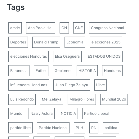
Tags
amdc
Ana Paola Hall
CN
CNE
Congreso Nacional
Deportes
Donald Trump
Economía
elecciones 2025
elecciones Honduras
Elsa Oseguera
ESTADOS UNIDOS
Farándula
Fútbol
Gobierno
HISTORIA
Honduras
influencers Honduras
Juan Diego Zelaya
Libre
Luis Redondo
Mel Zelaya
Milagro Flores
Mundial 2026
Mundo
Nasry Asfura
NOTICIA
Partido Liberal
partido libre
Partido Nacional
PLH
PN
politica