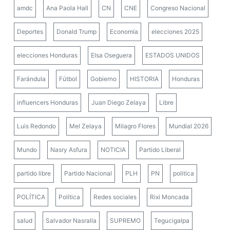
amdc
Ana Paola Hall
CN
CNE
Congreso Nacional
Deportes
Donald Trump
Economía
elecciones 2025
elecciones Honduras
Elsa Oseguera
ESTADOS UNIDOS
Farándula
Fútbol
Gobierno
HISTORIA
Honduras
influencers Honduras
Juan Diego Zelaya
Libre
Luis Redondo
Mel Zelaya
Milagro Flores
Mundial 2026
Mundo
Nasry Asfura
NOTICIA
Partido Liberal
partido libre
Partido Nacional
PLH
PN
politica
POLÍTICA
Política
Redes sociales
Rixi Moncada
salud
Salvador Nasralla
SUPREMO
Tegucigalpa