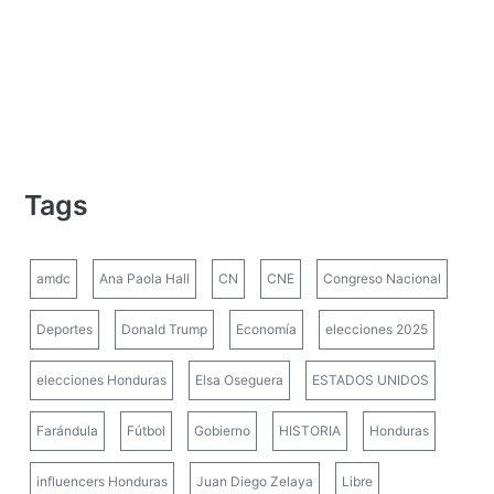
Tags
amdc
Ana Paola Hall
CN
CNE
Congreso Nacional
Deportes
Donald Trump
Economía
elecciones 2025
elecciones Honduras
Elsa Oseguera
ESTADOS UNIDOS
Farándula
Fútbol
Gobierno
HISTORIA
Honduras
influencers Honduras
Juan Diego Zelaya
Libre