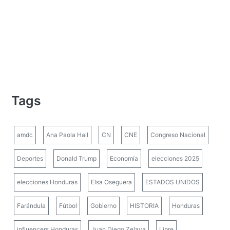
Tags
amdc
Ana Paola Hall
CN
CNE
Congreso Nacional
Deportes
Donald Trump
Economía
elecciones 2025
elecciones Honduras
Elsa Oseguera
ESTADOS UNIDOS
Farándula
Fútbol
Gobierno
HISTORIA
Honduras
influencers Honduras
Juan Diego Zelaya
Libre