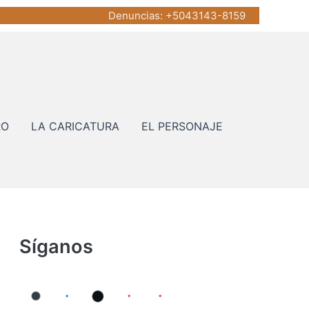
Denuncias
: +5043143-8159
RO
LA CARICATURA
EL PERSONAJE
Síganos