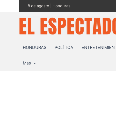
Ir
8 de agosto | Honduras
al
contenido
HONDURAS
POLÍTICA
ENTRETENIMIEN
Mas