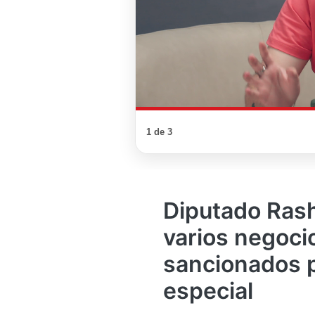
1 de 3
Diputado Rash
varios negoci
sancionados p
especial