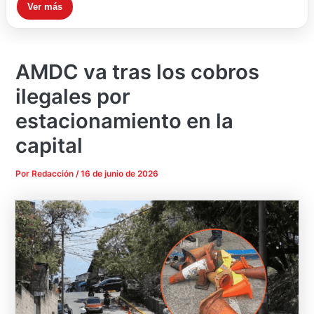
Ver más
AMDC va tras los cobros
ilegales por
estacionamiento en la
capital
Por
Redacción
/
16 de junio de 2026