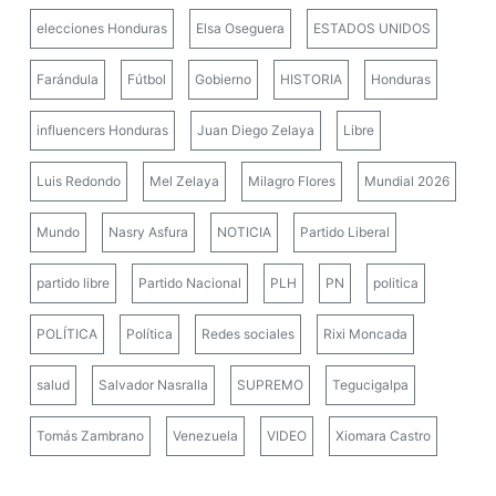
elecciones Honduras
Elsa Oseguera
ESTADOS UNIDOS
Farándula
Fútbol
Gobierno
HISTORIA
Honduras
influencers Honduras
Juan Diego Zelaya
Libre
Luis Redondo
Mel Zelaya
Milagro Flores
Mundial 2026
Mundo
Nasry Asfura
NOTICIA
Partido Liberal
partido libre
Partido Nacional
PLH
PN
politica
POLÍTICA
Política
Redes sociales
Rixi Moncada
salud
Salvador Nasralla
SUPREMO
Tegucigalpa
Tomás Zambrano
Venezuela
VIDEO
Xiomara Castro