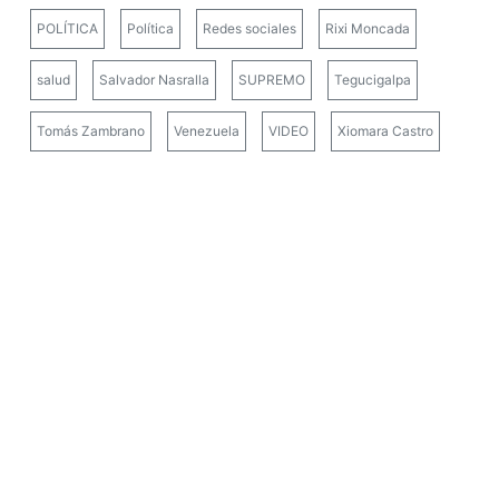
POLÍTICA
Política
Redes sociales
Rixi Moncada
salud
Salvador Nasralla
SUPREMO
Tegucigalpa
Tomás Zambrano
Venezuela
VIDEO
Xiomara Castro