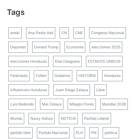
Tags
amdc
Ana Paola Hall
CN
CNE
Congreso Nacional
Deportes
Donald Trump
Economía
elecciones 2025
elecciones Honduras
Elsa Oseguera
ESTADOS UNIDOS
Farándula
Fútbol
Gobierno
HISTORIA
Honduras
influencers Honduras
Juan Diego Zelaya
Libre
Luis Redondo
Mel Zelaya
Milagro Flores
Mundial 2026
Mundo
Nasry Asfura
NOTICIA
Partido Liberal
partido libre
Partido Nacional
PLH
PN
politica