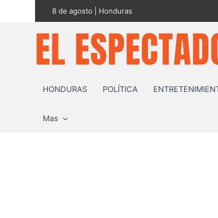
Ir
8 de agosto | Honduras
al
contenido
HONDURAS
POLÍTICA
ENTRETENIMIEN
Mas