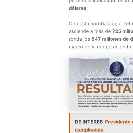
permite la liberación de u
dólares
.
Con esta aprobación, el tot
asciende a más de
725 mill
ronda los
847 millones de d
marco de la cooperación fina
DE INTERES
Presidente 
cumpleaños