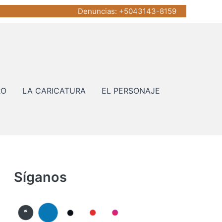
Denuncias
: +5043143-8159
RO
LA CARICATURA
EL PERSONAJE
Síganos