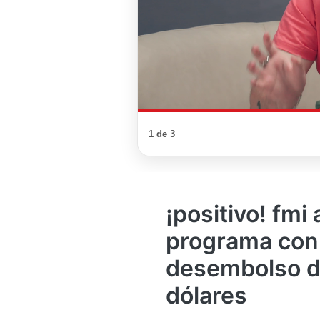
1 de 3
¡positivo! fmi
programa con 
desembolso d
dólares