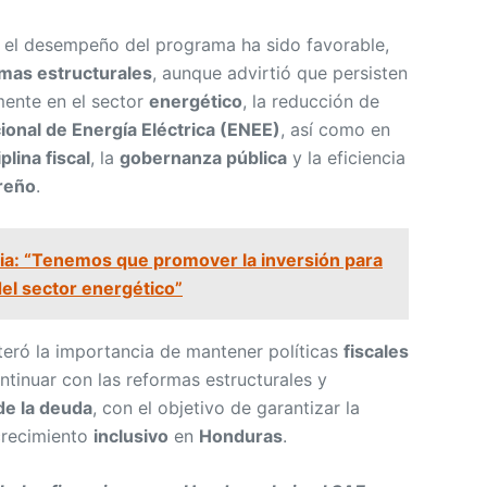
 el desempeño del programa ha sido favorable,
mas estructurales
, aunque advirtió que persisten
mente en el sector
energético
, la reducción de
onal de Energía Eléctrica (ENEE)
, así como en
plina fiscal
, la
gobernanza pública
y la eficiencia
reño
.
tia: “Tenemos que promover la inversión para
del sector energético”
teró la importancia de mantener políticas
fiscales
ontinuar con las reformas estructurales y
de la deuda
, con el objetivo de garantizar la
crecimiento
inclusivo
en
Honduras
.