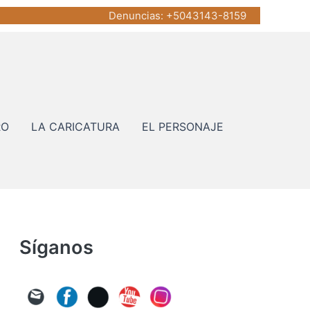
Denuncias
: +5043143-8159
RO
LA CARICATURA
EL PERSONAJE
Síganos