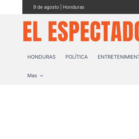
Ir
9 de agosto | Honduras
al
contenido
HONDURAS
POLÍTICA
ENTRETENIMIEN
Mas