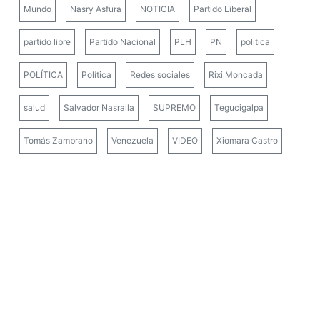
Mundo
Nasry Asfura
NOTICIA
Partido Liberal
partido libre
Partido Nacional
PLH
PN
politica
POLÍTICA
Política
Redes sociales
Rixi Moncada
salud
Salvador Nasralla
SUPREMO
Tegucigalpa
Tomás Zambrano
Venezuela
VIDEO
Xiomara Castro