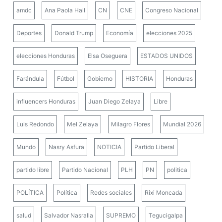
amdc
Ana Paola Hall
CN
CNE
Congreso Nacional
Deportes
Donald Trump
Economía
elecciones 2025
elecciones Honduras
Elsa Oseguera
ESTADOS UNIDOS
Farándula
Fútbol
Gobierno
HISTORIA
Honduras
influencers Honduras
Juan Diego Zelaya
Libre
Luis Redondo
Mel Zelaya
Milagro Flores
Mundial 2026
Mundo
Nasry Asfura
NOTICIA
Partido Liberal
partido libre
Partido Nacional
PLH
PN
politica
POLÍTICA
Política
Redes sociales
Rixi Moncada
salud
Salvador Nasralla
SUPREMO
Tegucigalpa