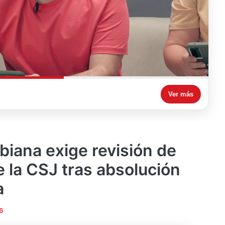
Ver más
iana exige revisión de
de la CSJ tras absolución
a
6