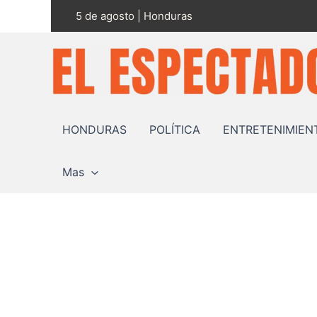
Ir
5 de agosto | Honduras
al
contenido
HONDURAS
POLÍTICA
ENTRETENIMIEN
Mas