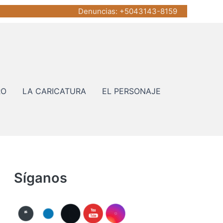
Denuncias
: +5043143-8159
RO
LA CARICATURA
EL PERSONAJE
Síganos